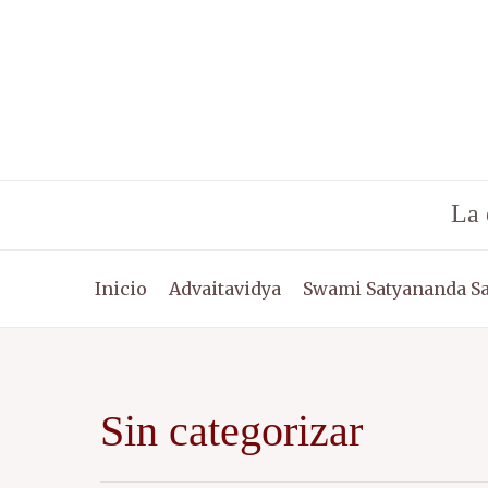
Ir
al
contenido
La 
Inicio
Advaitavidya
Swami Satyananda S
Sin categorizar