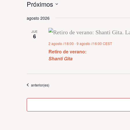
Próximos
Selecciona
agosto 2026
la
fecha.
JUE
6
2 agosto //18:00
-
9 agosto //16:00
CEST
Retiro de verano:
Shanti Gita
Eventos
anterior(es)