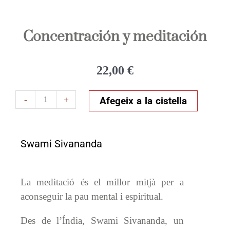
Concentración y meditación
22,00
€
quantitat
-
+
Afegeix a la cistella
de
Concentración
y
Swami Sivananda
meditación
La meditació és el millor mitjà per a
aconseguir la pau mental i espiritual.
Des de l’Índia, Swami Sivananda, un