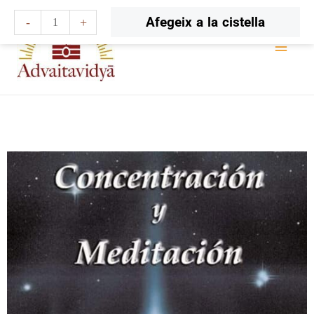
Vés
quantitat
Afegeix a la cistella
-
+
al
de
contingut
Concentración
y
meditación