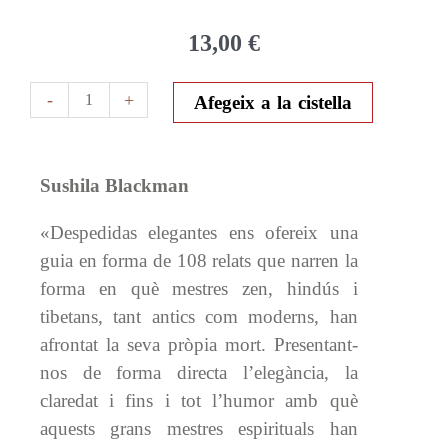
13,00
€
quantitat
-
+
Afegeix a la cistella
de
Despedidas
elegantes
Sushila Blackman
«Despedidas elegantes ens ofereix una
guia en forma de 108 relats que narren la
forma en què mestres zen, hindús i
tibetans, tant antics com moderns, han
afrontat la seva pròpia mort. Presentant-
nos de forma directa l’elegància, la
claredat i fins i tot l’humor amb què
aquests grans mestres espirituals han