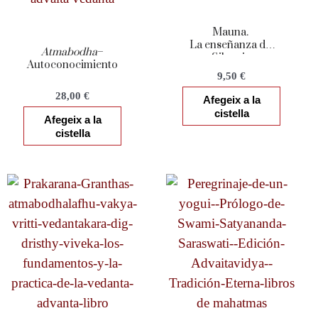
Mauna.
La enseñanza del
Atmabodha
–
Silencio
Autoconocimiento
9,50
€
28,00
€
Afegeix a la
cistella
Afegeix a la
cistella