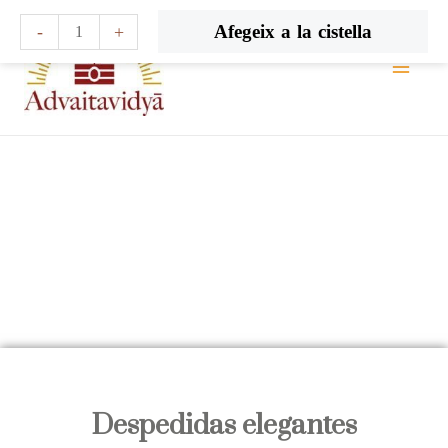
Vés
quantitat
Afegeix a la cistella
-
+
al
de
contingut
Despedidas
elegantes
Despedidas elegantes