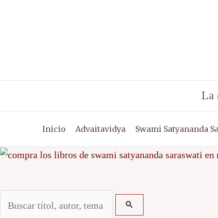
Ir
Buscar
al
contenido
La 
Inicio
Advaitavidya
Swami Satyananda S