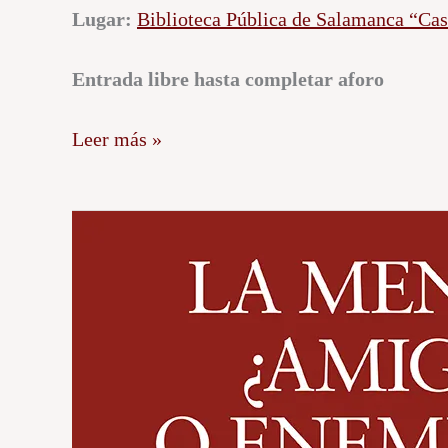
Lugar:
Biblioteca Pública de Salamanca “Cas
Entrada libre hasta completar aforo
Leer más »
Conferencia
en
Salamanca:
¿La
mente
amiga
o
enemiga?