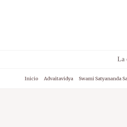
Ir
al
contenido
La 
Inicio
Advaitavidya
Swami Satyananda S