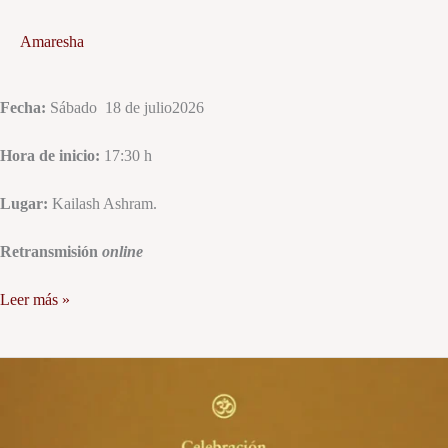
Amaresha
Fecha:
Sábado 18 de julio2026
Hora de inicio:
17:30 h
Lugar:
Kailash Ashram.
Retransmisión
online
Leer más »
Solsticio
de
verano
y