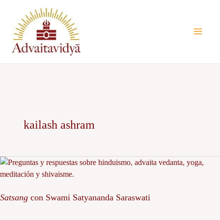
Ir
al
contenido
kailash ashram
Satsang
con
Swami
Satsang
con Swami Satyananda Saraswati
Satyananda
Saraswati