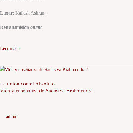
Lugar:
Kailash Ashram.
Retransmisión
online
Leer más »
La
unión
con
La unión con el Absoluto.
Vida y enseñanza de Sadasiva Brahmendra.
el
Absoluto.
Vida
y
admin
enseñanza
de