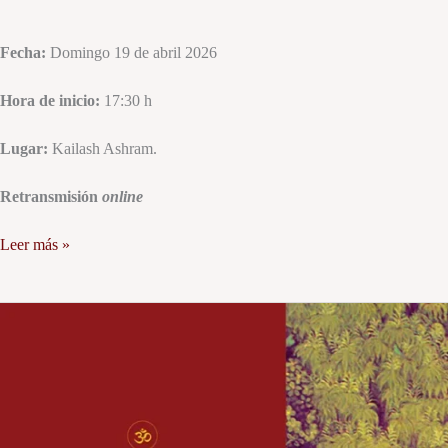
Fecha:
Domingo 19 de abril 2026
Hora de inicio:
17:30 h
Lugar:
Kailash Ashram.
Retransmisión
online
Leer más »
Curso
anual:
los
pilares
de
la