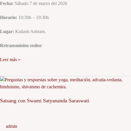
Sadasiva
Fecha:
Sábado 7 de marzo del 2026
Brahmendra.
Horario:
10:30h – 19:30h
Lugar:
Kailash Ashram.
Retransmisión
online
Leer más »
Satsang
con
Swami
Satsang con Swami Satyananda Saraswati
Satyananda
Saraswati
admin