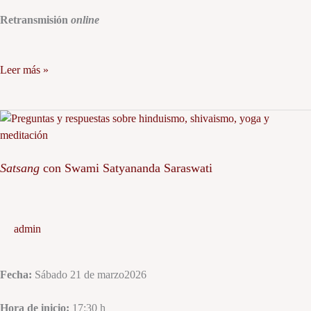
Retransmisión
online
Leer más »
Satsang
con
Swami
Satsang
con Swami Satyananda Saraswati
Satyananda
Saraswati
admin
Fecha:
Sábado 21 de marzo2026
Hora de inicio:
17:30 h