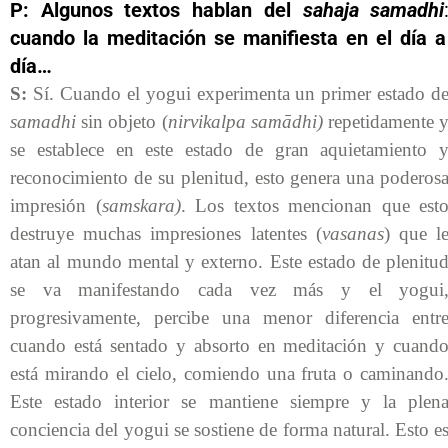
P: Algunos textos hablan del
sahaja samadhi
cuando la meditación se manifiesta en el día a
día…
S:
Sí. Cuando el yogui experimenta un primer estado d
samadhi
sin objeto (
nirvikalpa samādhi)
repetidamente 
se establece en este estado de gran aquietamiento 
reconocimiento de su plenitud, esto genera una poderos
impresión (
samskara)
. Los textos mencionan que est
destruye muchas impresiones latentes (
vasanas
) que l
atan al mundo mental y externo. Este estado de plenitu
se va manifestando cada vez más y el yogui
progresivamente, percibe una menor diferencia entr
cuando está sentado y absorto en meditación y cuand
está mirando el cielo, comiendo una fruta o caminando
Este estado interior se mantiene siempre y la plen
conciencia del yogui se sostiene de forma natural. Esto e