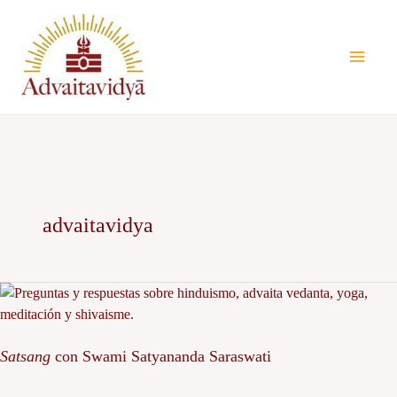
Ir
al
contenido
advaitavidya
Satsang
con
Swami
Satsang
con Swami Satyananda Saraswati
Satyananda
Saraswati