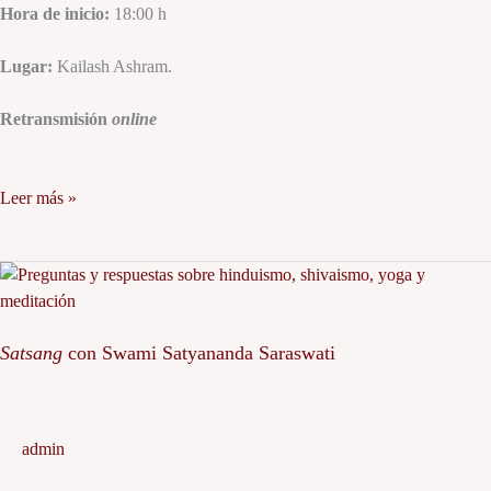
Hora de inicio:
18:00 h
Lugar:
Kailash Ashram.
Retransmisión
online
Leer más »
Satsang
con
Swami
Satsang
con Swami Satyananda Saraswati
Satyananda
Saraswati
admin