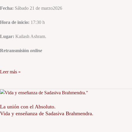
Fecha:
Sábado 21 de marzo2026
Hora de inicio:
17:30 h
Lugar:
Kailash Ashram.
Retransmisión
online
Leer más »
La
unión
con
La unión con el Absoluto.
Vida y enseñanza de Sadasiva Brahmendra.
el
Absoluto.
Vida