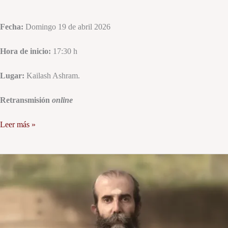
Fecha:
Domingo 19 de abril 2026
Hora de inicio:
17:30 h
Lugar:
Kailash Ashram.
Retransmisión
online
Leer más »
Satsang
en
Barcelona:
Mente,
meditación
y