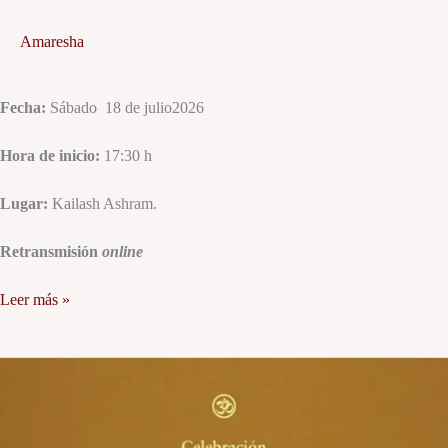
Amaresha
Fecha:
Sábado 18 de julio2026
Hora de inicio:
17:30 h
Lugar:
Kailash Ashram.
Retransmisión
online
Leer más »
Solsticio
de
verano
y