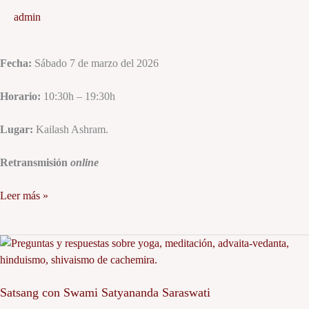
y
admin
enseñanza
de
Sadasiva
Fecha:
Sábado 7 de marzo del 2026
Brahmendra.
Horario:
10:30h – 19:30h
Lugar:
Kailash Ashram.
Retransmisión
online
Leer más »
Satsang
con
Swami
Satsang con Swami Satyananda Saraswati
Satyananda
Saraswati