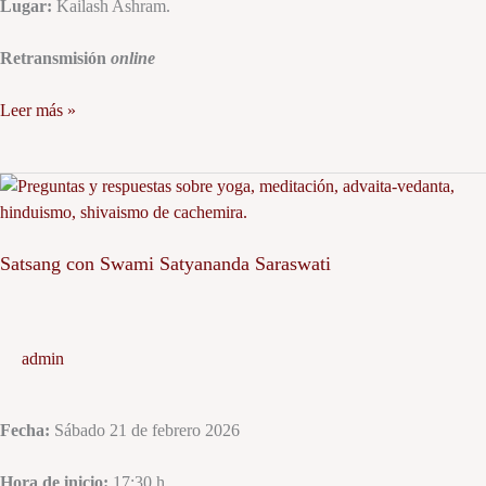
Lugar:
Kailash Ashram.
Retransmisión
online
Leer más »
Satsang
con
Swami
Satsang con Swami Satyananda Saraswati
Satyananda
Saraswati
admin
Fecha:
Sábado 21 de febrero 2026
Hora de inicio:
17:30 h