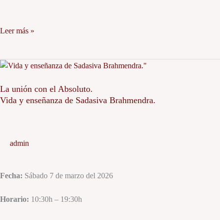
Leer más »
La
unión
con
La unión con el Absoluto.
Vida y enseñanza de Sadasiva Brahmendra.
el
Absoluto.
Vida
y
admin
enseñanza
de
Sadasiva
Fecha:
Sábado 7 de marzo del 2026
Brahmendra.
Horario:
10:30h – 19:30h