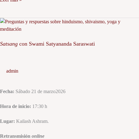
Satsang
con
Swami
Satsang
con Swami Satyananda Saraswati
Satyananda
Saraswati
admin
Fecha:
Sábado 21 de marzo2026
Hora de inicio:
17:30 h
Lugar:
Kailash Ashram.
Retransmisión
online