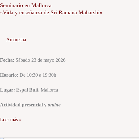
Mallorca
Seminario en Mallorca
«Vida y enseñanza de Sri Ramana Maharshi»
«Vida
y
enseñanza
de
Amaresha
Sri
Ramana
Maharshi»
Fecha:
Sábado 23 de mayo 2026
Horario:
De 10:30 a 19:30h
Lugar: Espai Buit,
Mallorca
Actividad presencial y
online
Leer más »