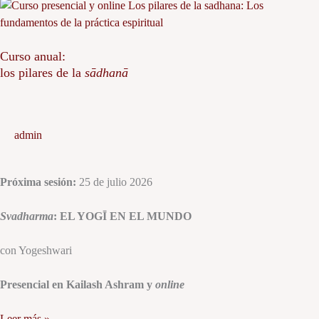
Curso
anual:
los
Curso anual:
pilares
los pilares de la
sādhanā
de
la
sādhanā
admin
Próxima sesión:
25 de julio 2026
Svadharma
: EL YOGĪ EN EL MUNDO
con Yogeshwari
Presencial en Kailash Ashram y
online
Leer más »