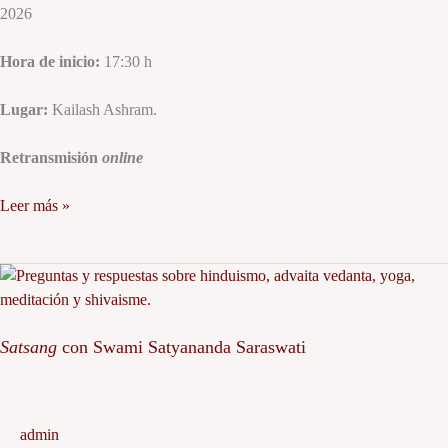
2026
Hora de inicio:
17:30 h
Lugar:
Kailash Ashram.
Retransmisión
online
Leer más »
Satsang
con
Swami
Satsang
con Swami Satyananda Saraswati
Satyananda
Saraswati
admin