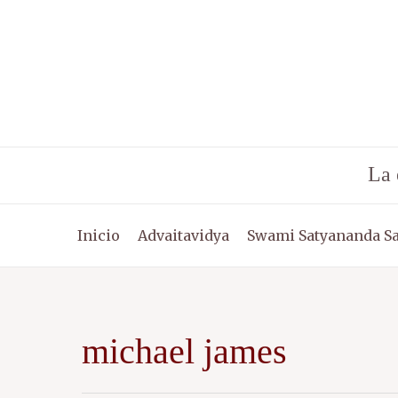
Ir
al
contenido
La 
Inicio
Advaitavidya
Swami Satyananda S
michael james