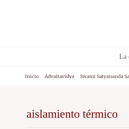
Ir
al
contenido
La 
Inicio
Advaitavidya
Swami Satyananda S
aislamiento térmico