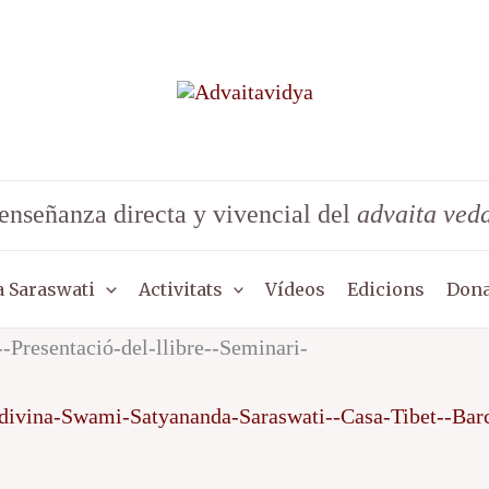
enseñanza directa y vivencial del
advaita ved
 Saraswati
Activitats
Vídeos
Edicions
Dona