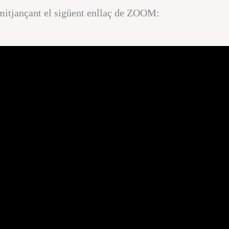
 mitjançant el sigüent enllaç de ZOOM: