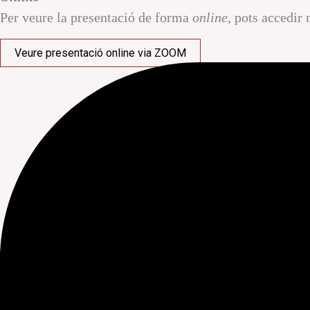
Per veure la presentació de forma
online,
pots accedir
Veure presentació online via ZOOM