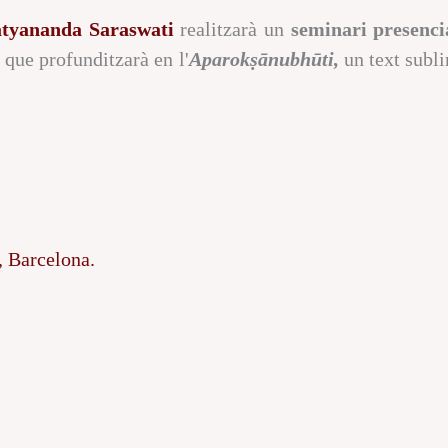
tyananda Saraswat
i
realitzarà un
seminari presenci
l que profunditzarà en l'
Aparokṣānubhūti,
un text subl
, Barcelona.