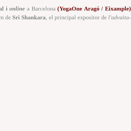
al i
online
a Barcelona
(YogaOne Aragó / Eixample
im de
Sri Shankara
, el principal expositor de
l'advaita