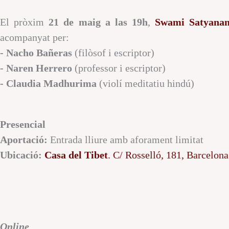
El pròxim
21 de maig a las 19h
,
Swami Satyanan
acompanyat per:
- Nacho Bañeras
(filòsof i escriptor)
- Naren Herrero
(professor i escriptor)
- Claudia Madhurima
(violí meditatiu hindú)
Presencial
Aportació:
Entrada lliure amb aforament limitat
Ubicació:
Casa del Tibet
. C/ Rosselló, 181, Barcelona
Online