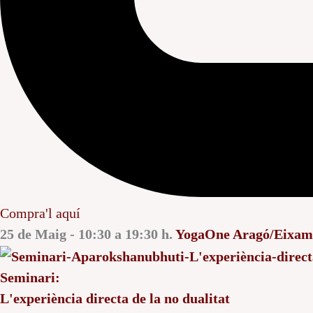
Compra'l aquí
25 de Maig - 10:30 a 19:30 h.
YogaOne Aragó/Eixam
Seminari:
L'experiència directa de la no dualitat