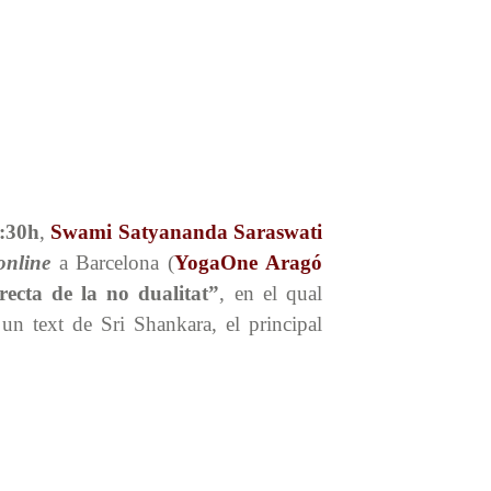
9:30h
,
Swami Satyananda Saraswati
online
a Barcelona (
YogaOne Aragó
recta de la no dualitat”
, en el qual
un text de Sri Shankara, el principal