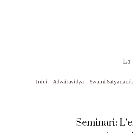
Vés
al
contingut
La 
Inici
Advaitavidya
Swami Satyananda
Seminari: L’e