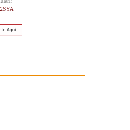
ulari:
j2SYA
u-te Aquí