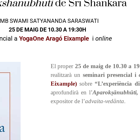
kshanubhuti
de Sri Shankara
MB SWAMI SATYANANDA SARASWATI
25 DE MAIG DE 10.30 A 19:30H
ncial a
YogaOne Aragó Eixample
i
online
El proper
25 de maig de 10.30 a 1
realitzarà un
seminari presencial i
Eixample)
sobre
“L’experiència di
aprofundirà en l’
Aparokṣānubhūti,
expositor de l’
advaita-vedānta
.