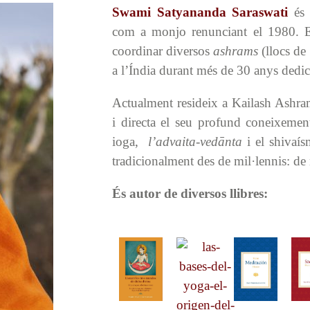
Swami Satyananda Saraswati
és
com a monjo renunciant el 1980. El
coordinar diversos
ashrams
(llocs de 
a l’Índia durant més de 30 anys dedica
Actualment resideix a Kailash Ashr
i directa el seu profund coneixement
ioga,
l’advaita-vedānta
i el shivaís
tradicionalment des de mil·lennis: de 
És autor de diversos llibres: