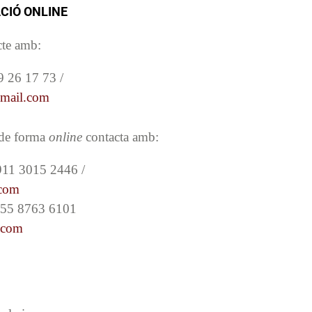
CIÓ ONLINE
cte amb:
 26 17 73 /
gmail.com
 de forma
online
contacta amb:
911 3015 2446 /
.com
 55 8763 6101
.com