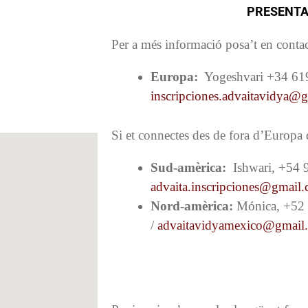
PRESENTA
Per a més informació posa’t en conta
Europa:
Yogeshvari +34 619
inscripciones.advaitavidya@
Si et connectes des de fora d’Europa
Sud-amèrica:
Ishwari, +54 
advaita.inscripciones@gmail
Nord-amèrica:
Mónica, +52
/
advaitavidyamexico@gmail