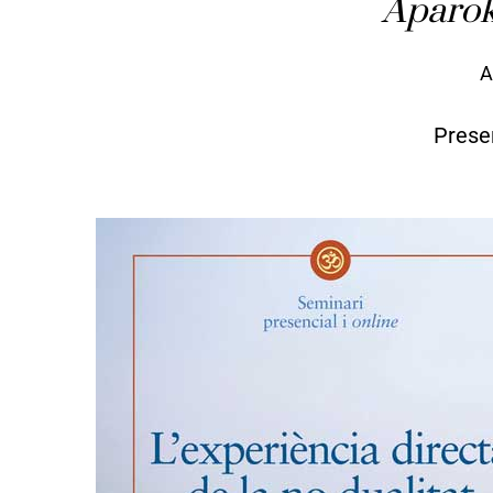
Aparo
A
Prese