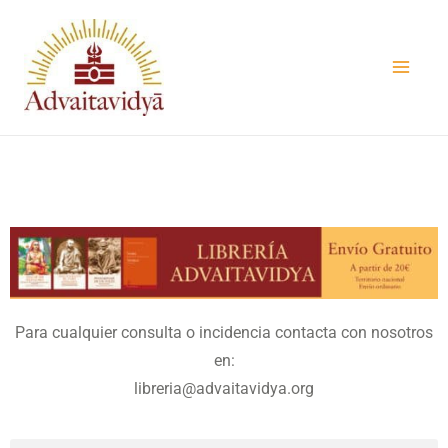
Ir
al
contenido
Para cualquier consulta o incidencia contacta con nosotros
en:
libreria@advaitavidya.org