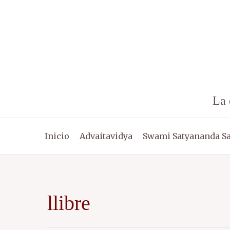
Ir
al
contenido
La 
Inicio
Advaitavidya
Swami Satyananda S
llibre