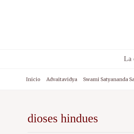
Ir
al
contenido
La 
Inicio
Advaitavidya
Swami Satyananda S
dioses hindues