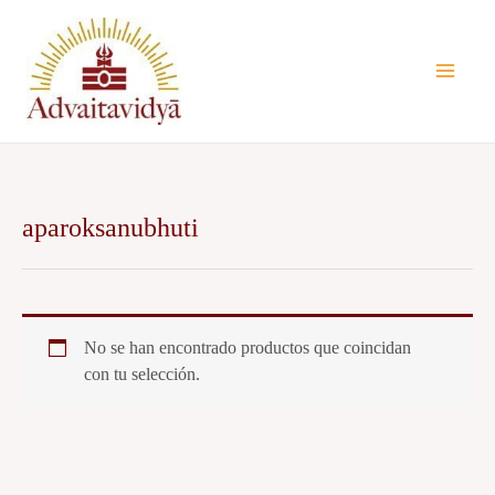
Ir
al
contenido
aparoksanubhuti
No se han encontrado productos que coincidan
con tu selección.