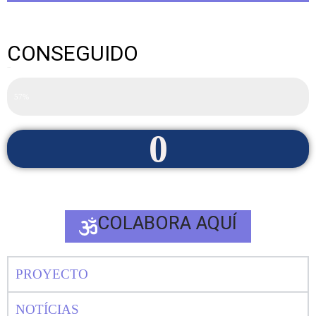
CONSEGUIDO
13.000
57%
0
COLABORA AQUÍ
PROYECTO
NOTÍCIAS