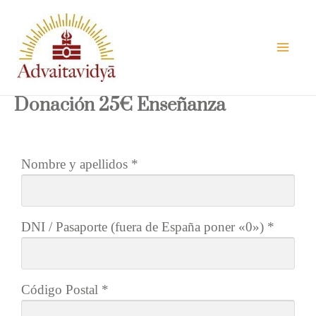
Ir
al
contenido
Donación 25€ Enseñanza
Nombre y apellidos
*
DNI / Pasaporte (fuera de España poner «0»)
*
Código Postal
*