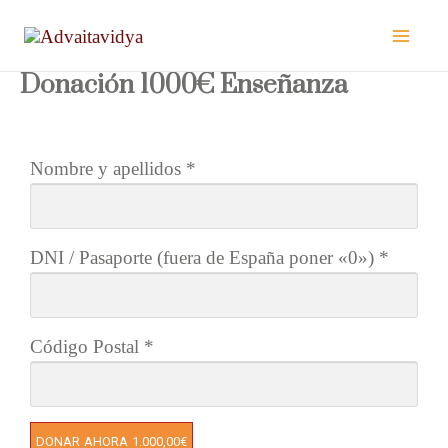
Ir
al
contenido
Donación 1000€ Enseñanza
Nombre y apellidos
*
DNI / Pasaporte (fuera de España poner «0»)
*
Código Postal
*