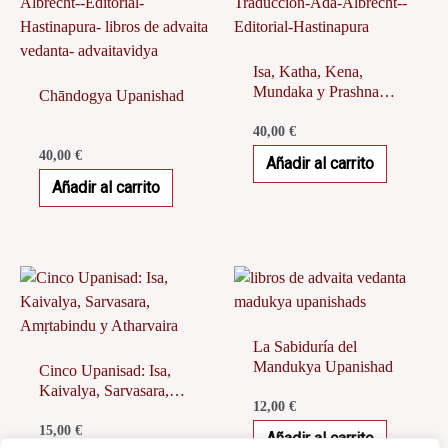
Isa, Katha, Kena,
Mundaka y Prashna
Chāndogya Upanishad
Upanishads
40,00
€
40,00
€
Añadir al carrito
Añadir al carrito
La Sabiduría del
Mandukya Upanishad
Cinco Upanisad: Isa,
Kaivalya, Sarvasara,
12,00
€
Amṛtabindu y
Atharvaira
15,00
€
Añadir al carrito