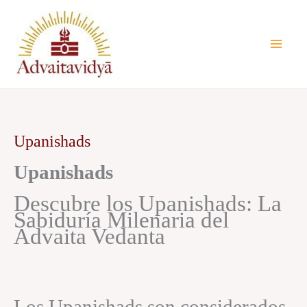
Ir
al
contenido
Upanishads
Upanishads
Descubre los Upanishads: La
Sabiduría Milenaria del
Advaita Vedanta
Los Upanishads son considerados