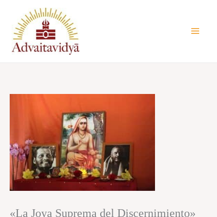
Vés
al
contingut
«La Joya Suprema del Discernimiento»