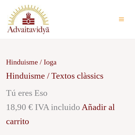
Vés
al
contingut
Hinduisme / Ioga
Hinduisme / Textos clàssics
Tú eres Eso
18,90 € IVA incluido
Añadir al
carrito