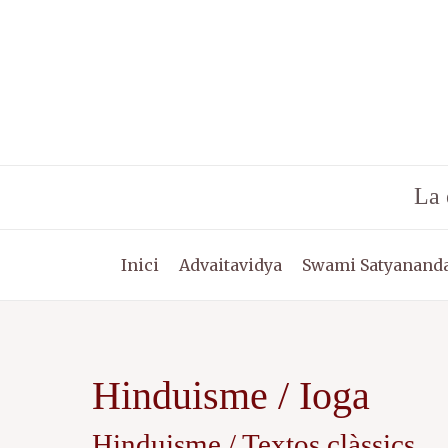
Vés
al
contingut
La 
Inici
Advaitavidya
Swami Satyananda
Hinduisme / Ioga
Hinduisme / Textos clàssics