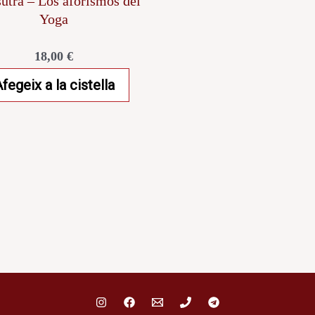
utra – Los aforismos del
Yoga
18,00
€
fegeix a la cistella