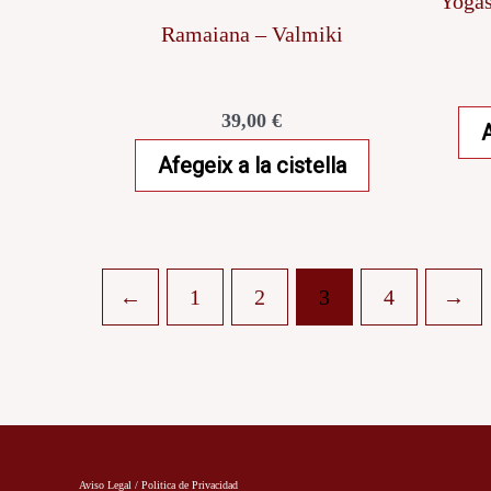
Yogas
Ramaiana – Valmiki
39,00
€
A
Afegeix a la cistella
←
1
2
3
4
→
Aviso Legal / Politica de Privacidad