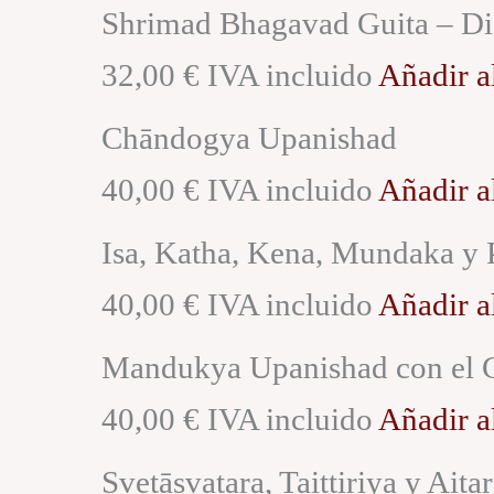
Shrimad Bhagavad Guita – Diá
32,00 € IVA incluido
Añadir al
Chāndogya Upanishad
40,00 € IVA incluido
Añadir al
Isa, Katha, Kena, Mundaka y
40,00 € IVA incluido
Añadir al
Mandukya Upanishad con el 
40,00 € IVA incluido
Añadir al
Svetāsvatara, Taittiriya y Ait