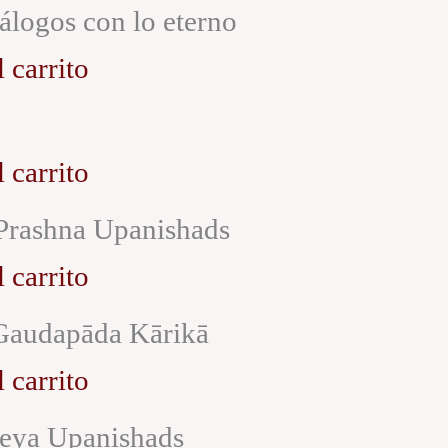
logos con lo eterno
 carrito
 carrito
 Prashna Upanishads
 carrito
Gaudapāda Kārikā
 carrito
areya Upanishads