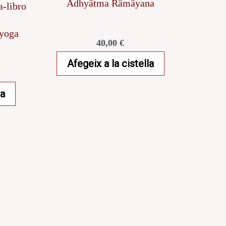
Adhyâtma Râmâyana
 yoga
40,00
€
Afegeix a la cistella
la