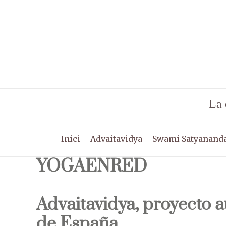
Vés
al
contingut
La 
Inici
Advaitavidya
Swami Satyananda
YOGAENRED
Advaitavidya, proyecto 
de España