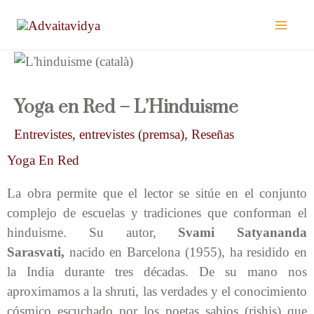
Vés
al
contingut
Yoga en Red – L’Hinduisme
Entrevistes
,
entrevistes (premsa)
,
Reseñas
Yoga En Red
La obra permite que el lector se sitúe en el conjunto
complejo de escuelas y tradiciones que conforman el
hinduisme. Su autor,
Svami Satyananda
Sarasvati,
nacido en Barcelona (1955), ha residido en
la India durante tres décadas. De su mano nos
aproximamos a la shruti, las verdades y el conocimiento
cósmico escuchado por los poetas sabios (rishis) que