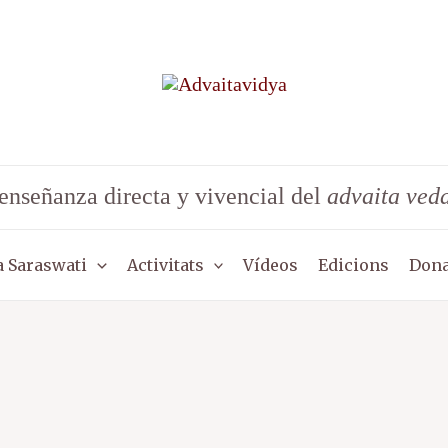
enseñanza directa y vivencial del
advaita ved
 Saraswati
Activitats
Vídeos
Edicions
Dona