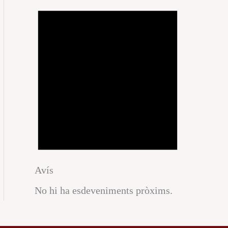
Avís
No hi ha esdeveniments pròxims.