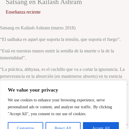
Satsang en Kailash Ashram
Enseñanza reciente
Satsang en Kailash Ashram (marzo 2018)
“El sadhaka es aquel que soporta la tensión, que soporta el fuego”.
“Está en nuestras manos nutrir la semilla de la muerte o la de la
inmortalidad”.
“La práctica, abhyasa, es el cuchillo que va a cortar la ignorancia. La
perseverancia en la absorción (en mantenerse absorto) en tu esencia
luminosa y libre, quemará todos tus samskaras (impresiones pasadas)”.
We value your privacy
Swami Satyananda Saraswati
We use cookies to enhance your browsing experience, serve
Satsang en Kailash Ashram (marzo 2018)
personalized ads or content, and analyze our traffic. By clicking
"Accept All", you consent to our use of cookies.
←
Entrada anterior
Entrada següent
→
Customize
Reject All
Accept All