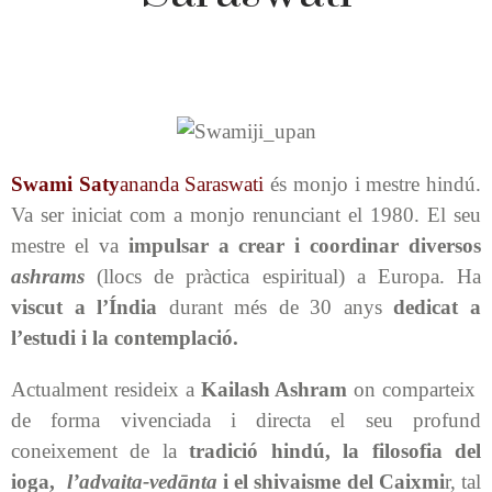
Swami Saty
ananda Saraswati
és monjo i mestre hindú.
Va ser iniciat com a monjo renunciant el 1980. El seu
mestre el va
impulsar a crear i coordinar diversos
ashrams
(llocs de pràctica espiritual) a Europa. Ha
viscut a l’Índia
durant més de 30 anys
dedicat a
l’estudi i la contemplació.
Actualment resideix a
Kailash Ashram
on comparteix
de forma vivenciada i directa el seu profund
coneixement de la
tradició hindú, la filosofia del
ioga,
l’advaita-vedānta
i el shivaisme del Caixmi
r, tal