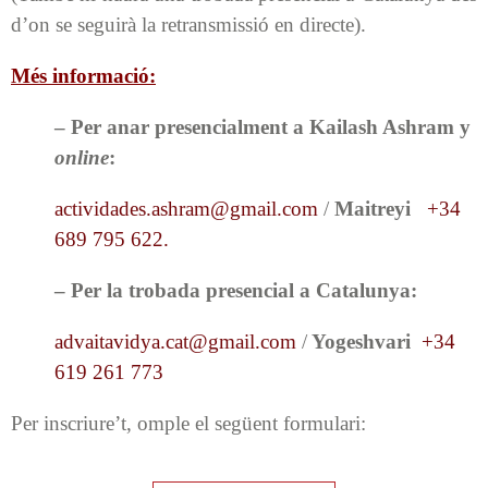
d’on se seguirà la retransmissió en directe).
Més informació:
– Per anar presencialment a Kailash Ashram y
online
:
actividades.ashram@gmail.com
/
Maitreyi
+34
689 795 622.
– Per la trobada presencial a Catalunya:
advaitavidya.cat@
gmail.com
/
Yogeshvari
+34
619 261 773
Per inscriure’t, omple el següent formulari: