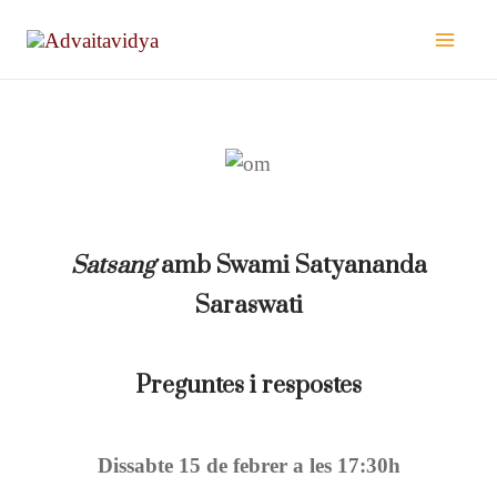
Vés
al
contingut
Satsang
amb Swami Satyananda
Saraswati
Preguntes i respostes
Dissabte 15 de febrer a les 17:30h