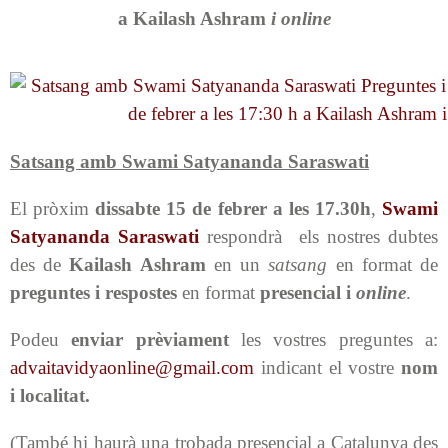
a Kailash Ashram
i online
Satsang amb Swami Satyananda Saraswati
El pròxim
dissabte 15 de febrer a les 17.30h
,
Swami
Satyananda Saraswati
respondrà els nostres dubtes
des de
Kailash Ashram
en un
satsang
en format de
preguntes i respostes
en format
presencial i
online
.
Podeu
enviar prèviament
les vostres preguntes a:
advaitavidyaonline@gmail.com
indicant el vostre
nom
i localitat.
(També hi haurà una trobada presencial a Catalunya des