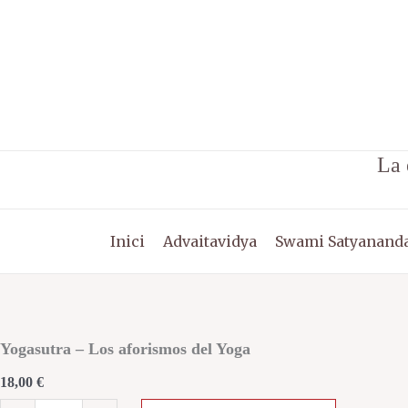
Vés
al
contingut
La 
Inici
Advaitavidya
Swami Satyananda
quantitat
de
Yogasutra
Yogasutra – Los aforismos del Yoga
-
18,00
€
Los