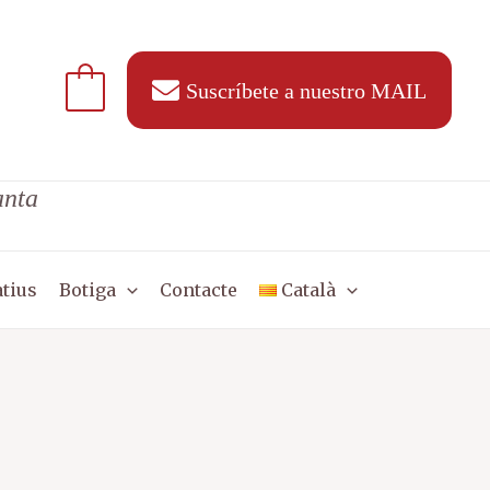
-
Los
aforismos
Suscríbete a nuestro MAIL
del
Yoga
anta
tius
Botiga
Contacte
Català