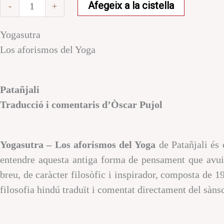
Afegeix a la cistella
-
+
aforismos
del
Yogasutra
Yoga
Los aforismos del Yoga
Patañjali
Traducció i comentaris d’Òscar Pujol
Yogasutra – Los aforismos del Yoga
de Patañjali és 
entendre aquesta antiga forma de pensament que avui h
breu, de caràcter filosòfic i inspirador, composta de 1
filosofia hindú traduït i comentat directament del sànsc