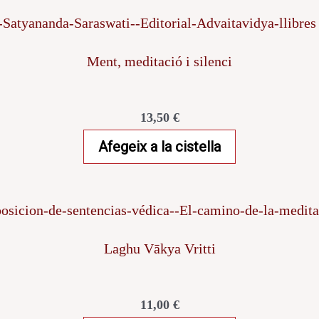
Ment, meditació i silenci
13,50
€
Afegeix a la cistella
Laghu Vākya Vritti
11,00
€