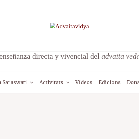
enseñanza directa y vivencial del
advaita ved
 Saraswati
Activitats
Vídeos
Edicions
Dona