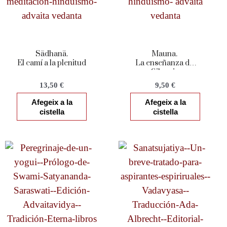
Sādhanā.
Mauna.
El camí a la plenitud
La enseñanza del
Silencio
13,50
€
9,50
€
Afegeix a la
Afegeix a la
cistella
cistella