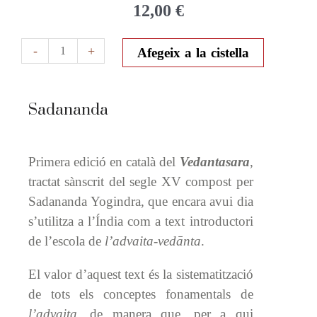
12,00
€
quantitat
-
+
Afegeix a la cistella
de
Vedantasara
-
Sadananda
L’essència
del
Primera edició en català del
Vedantasara
,
vedanta
tractat sànscrit del segle XV compost per
Sadananda Yogindra, que encara avui dia
s’utilitza a l’Índia com a text introductori
de l’escola de
l’advaita-vedānta
.
El valor d’aquest text és la sistematització
de tots els conceptes fonamentals de
l’advaita
, de manera que, per a qui