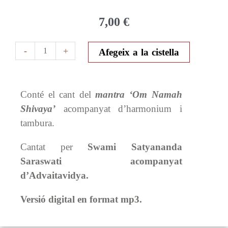
7,00
€
quantitat
-
+
Afegeix a la cistella
de
Om
Namah
Conté el cant del
mantra ‘Om Namah
Shivaya
Shivaya’
acompanyat d’harmonium i
(digital
tambura.
mp3)
Cantat per
Swami Satyananda
Saraswati acompanyat
d’Advaitavidya.
Versió digital en format mp3.