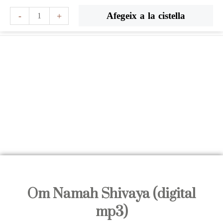
Vés
quantitat
Afegeix a la cistella
-
+
al
de
contingut
Om
Namah
Shivaya
(digital
mp3)
Om Namah Shivaya (digital
mp3)