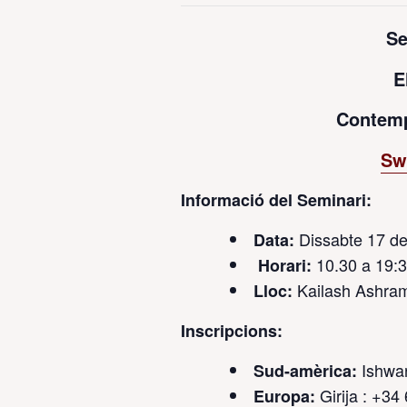
Se
E
Contemp
Sw
Informació del Seminari:
Dissabte 17 de
Data:
10.30 a 19:
Horari:
Kailash Ashram
Lloc:
Inscripcions:
Ishwar
Sud-amèrica:
Girija : +34
Europa: