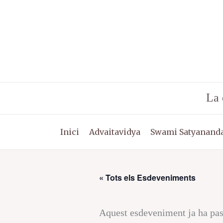
Vés
al
contingut
La 
Inici
Advaitavidya
Swami Satyananda
« Tots els Esdeveniments
Aquest esdeveniment ja ha pas