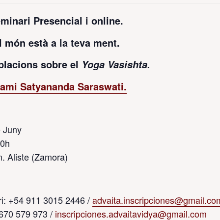
minari Presencial i online.
l món està a la teva ment.
lacions sobre el
Yoga Vasishta.
ami Satyananda Saraswati.
 Juny
30h
. Aliste (Zamora)
i: +54 911 3015 2446 /
advaita.inscripciones@gmail.co
 670 579 973 /
inscripciones.advaitavidya@gmail.com