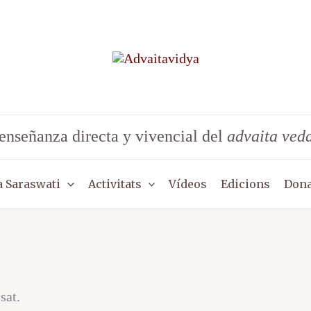
enseñanza directa y vivencial del
advaita ved
 Saraswati
Activitats
Vídeos
Edicions
Dona
sat.