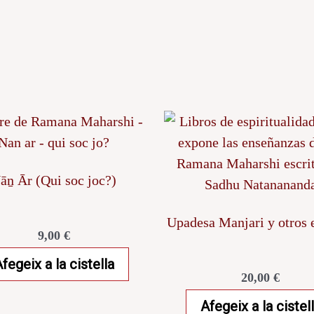
Nāṉ Ār (Qui soc joc?)
Upadesa Manjari y otros e
9,00
€
fegeix a la cistella
20,00
€
Afegeix a la cistel