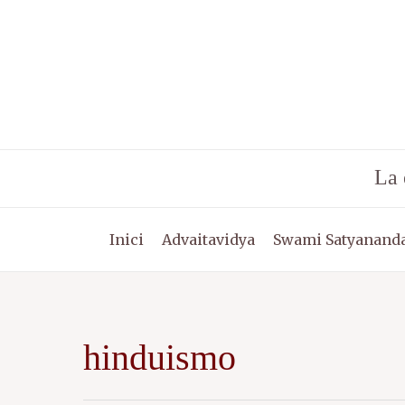
Vés
al
contingut
La 
Inici
Advaitavidya
Swami Satyananda
hinduismo