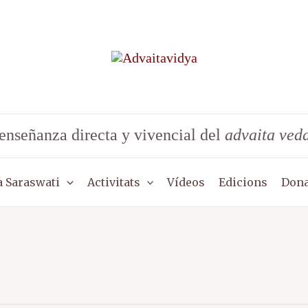
enseñanza directa y vivencial del
advaita ved
 Saraswati
Activitats
Vídeos
Edicions
Dona