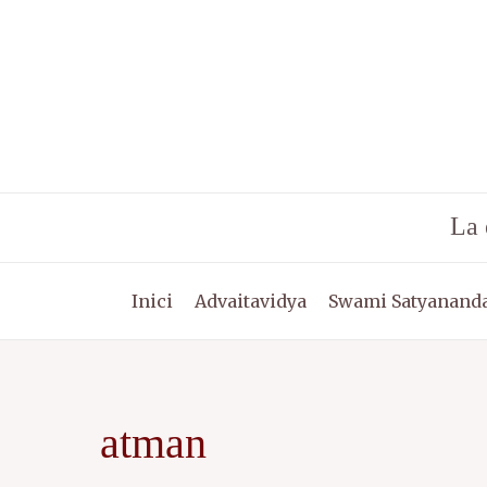
Vés
al
contingut
La 
Inici
Advaitavidya
Swami Satyananda
atman