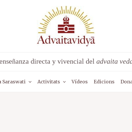
enseñanza directa y vivencial del
advaita ved
 Saraswati
Activitats
Vídeos
Edicions
Dona