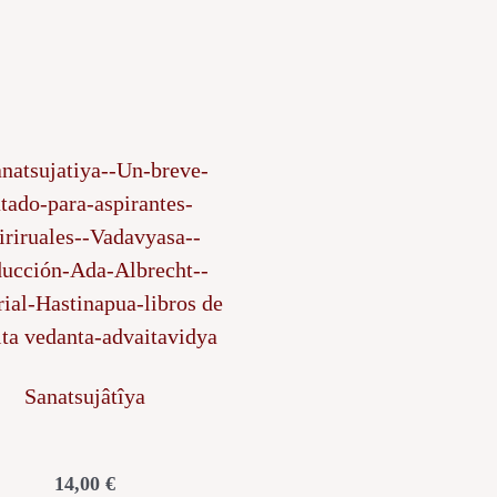
Sanatsujâtîya
14,00
€