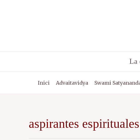
Vés
al
contingut
La 
Inici
Advaitavidya
Swami Satyananda
aspirantes espirituales