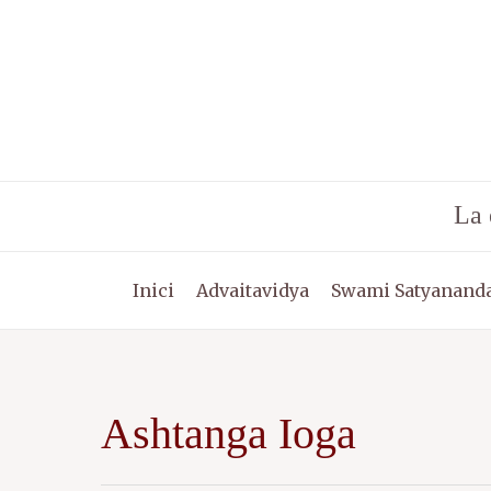
Vés
al
contingut
La 
Inici
Advaitavidya
Swami Satyananda
Ashtanga Ioga