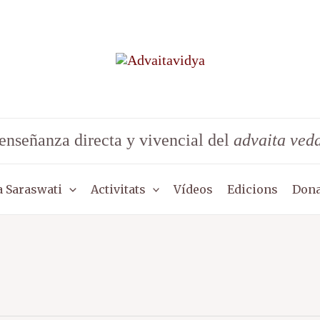
enseñanza directa y vivencial del
advaita ved
 Saraswati
Activitats
Vídeos
Edicions
Dona