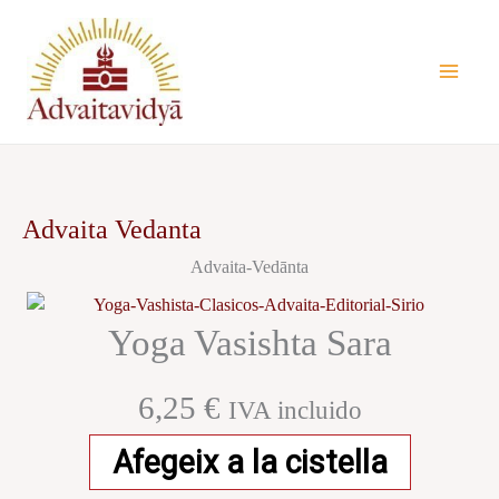
Vés
al
contingut
Advaita Vedanta
Advaita-Vedānta
Yoga Vasishta Sara
6,25
€
IVA incluido
Afegeix a la cistella