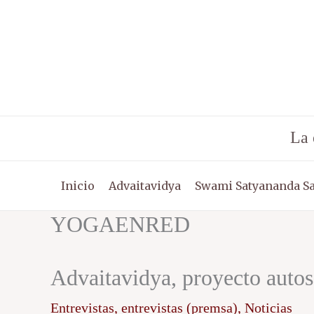
Ir
al
contenido
La 
Inicio
Advaitavidya
Swami Satyananda S
YOGAENRED
Advaitavidya, proyecto autos
Entrevistas
,
entrevistas (premsa)
,
Noticias