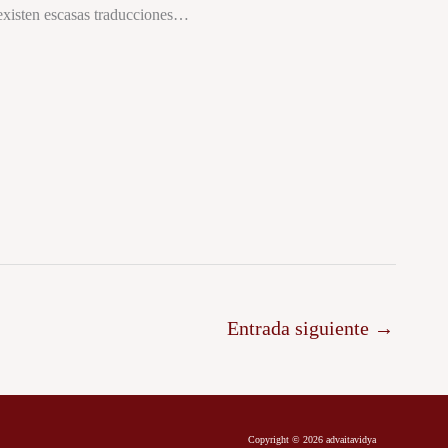
existen escasas traducciones…
Entrada siguiente
→
Copyright © 2026 advaitavidya