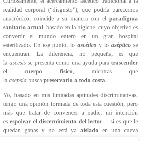
Curiosamente, el acercamiento ascético tradicional a la
realidad corporal (“disgusto”), que podría parecernos
anacrónico, coincide a su manera con el
paradigma
sanitario actual
, basado en la higiene, cuyo objetivo es
convertir el mundo entero en un gran hospital
esterilizado. En ese punto, lo
ascético
y lo
aséptico
se
encuentran. La diferencia, no pequeña, es que
la
ascesis
se presenta como una ayuda para
trascender
el cuerpo físico
, mientras que
la
asepsia
busca
preservarlo a todo costa
.
Yo, basado en mis limitadas aptitudes discriminativas,
tengo una opinión formada de toda esta cuestión, pero
más que tratar de convencer a nadie, mi intención
es
espolear el discernimiento del lector
… si es que le
quedan ganas y no está ya
aislado
en una cueva
meditando o, ¡Dios no lo permita!, esperando