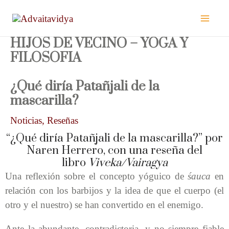
Ir
al
contenido
HIJOS DE VECINO – YOGA Y
FILOSOFIA
¿Qué diría Patañjali de la
mascarilla?
Noticias
,
Reseñas
“¿Qué diría Patañjali de la mascarilla?” por
Naren Herrero, con una reseña del
libro
Viveka/Vairagya
Una reflexión sobre el concepto yóguico de
śauca
en
relación con los barbijos y la idea de que el cuerpo (el
otro y el nuestro) se han convertido en el enemigo.
Ante la abundante, contradictoria, y no siempre fiable