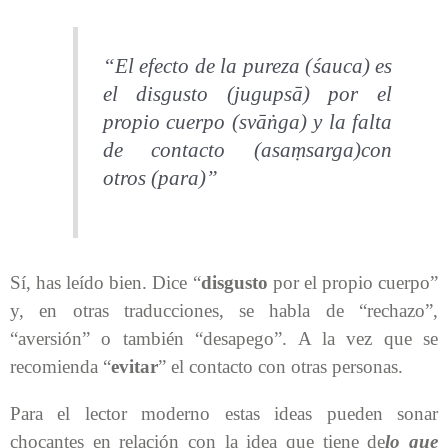
“El efecto de la pureza (
śauca
) es
el disgusto (
jugupsā
) por el
propio cuerpo (
svāṅga
) y la falta
de contacto (
asaṃsarga
)con
otros (
para
)”
Sí, has leído bien. Dice “
disgusto
por el propio cuerpo”
y, en otras traducciones, se habla de “rechazo”,
“aversión” o también “desapego”. A la vez que se
recomienda “
evitar
” el contacto con otras personas.
Para el lector moderno estas ideas pueden sonar
chocantes en relación con la idea que tiene de
lo que