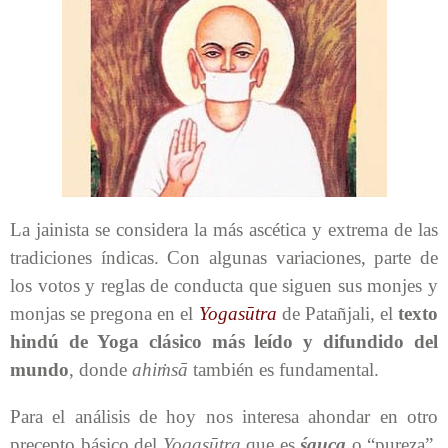
La jainista se considera la más ascética y extrema de las
tradiciones índicas. Con algunas variaciones, parte de
los votos y reglas de conducta que siguen sus monjes y
monjas se pregona en el
Yogasūtra
de Patañjali, el
texto
hindú de Yoga clásico
más leído y difundido del
mundo
, donde
ahiṁsā
también es fundamental.
Para el análisis de hoy nos interesa ahondar en otro
precepto básico del
Yogasūtra
que es
śauca
o “pureza”,