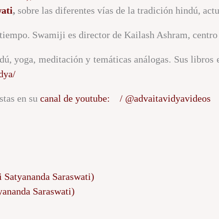
ati
,
sobre las diferentes vías de la tradición hindú, act
tiempo. Swamiji es director de Kailash Ashram, centro
dú, yoga, meditación y temáticas análogas. Sus libros 
dya/
stas en su
canal de youtube:
/ @advaitavidyavideos
i Satyananda Saraswati)
yananda Saraswati)