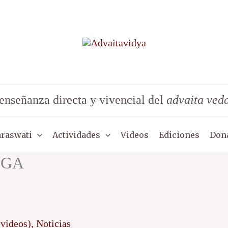
enseñanza directa y vivencial del
advaita ved
araswati
Actividades
Videos
Ediciones
Don
UGA
(videos)
,
Noticias