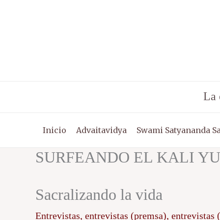
Ir
al
contenido
La 
Inicio
Advaitavidya
Swami Satyananda S
SURFEANDO EL KALI Y
Sacralizando la vida
Entrevistas
,
entrevistas (premsa)
,
entrevistas 