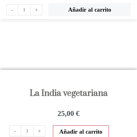
Ir
La
Añadir al carrito
-
+
al
India
contenido
vegetariana
cantidad
La India vegetariana
25,00
€
La
-
+
Añadir al carrito