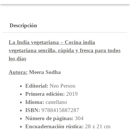
Descripción
La India vegetariana – Cocina india
vegetariana sencilla, rápida y fresca para todos
los días
Autora:
Meera Sodha
Editorial:
Neo Person
Primera edición:
2019
Idioma:
castellano
ISBN:
9788415887287
Número de páginas:
304
Encuadernación rústica:
28 x 21 cm