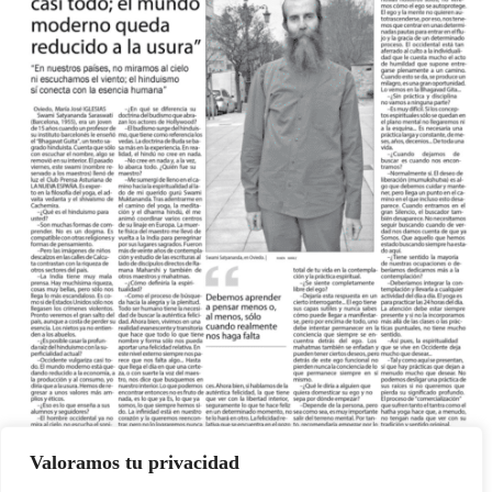
Valoramos tu privacidad