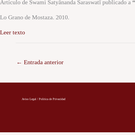
Artículo de Swami Satyānanda Saraswatī publicado a
Lo Grano de Mostaza. 2010.
Leer texto
←
Entrada anterior
Aviso Legal / Politica de Privacidad