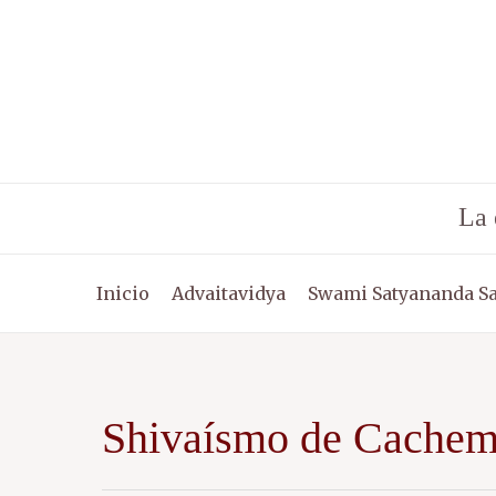
Ir
al
contenido
La 
Inicio
Advaitavidya
Swami Satyananda S
Shivaísmo de Cachem